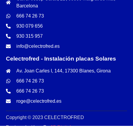
Barcelona
666 74 26 73
930 079 656
930 315 957
info@celectrofred.es
Celectrofred - Instalación placas Solares
Av. Joan Carles I, 144, 17300 Blanes, Girona
666 74 26 73
666 74 26 73
roge@celectrofred.es
Copyright © 2023 CELECTROFRED
Designed with ❤️ By
JC Digital