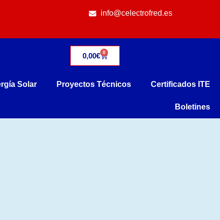
info@celectrofred.es
0
0,00
€
rgía Solar
Proyectos Técnicos
Certificados ITE
Boletines