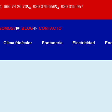
666 74 26 73
930 079 656
930 315 957
 SOMOS?
BLOG
CONTACTO
Clima frío/calor
Fontanería
Electricidad
Ene